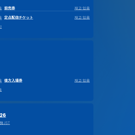
음
前売券
재고 있음
음
定点配信チケット
재고 있음
진
음
後方入場券
재고 있음
음
26
미정
JST