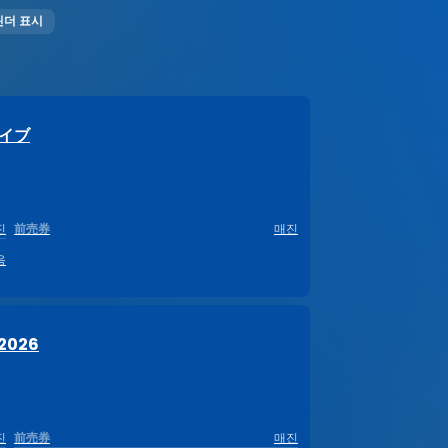
린더 표시
ライブ
진
前売券
매진
음
026
진
前売券
매진