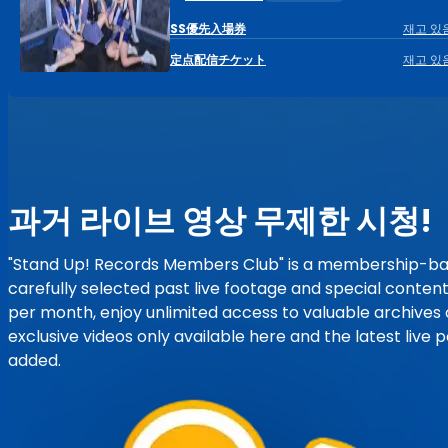
SS優先入場券
재고 있
定点配信チケット
재고 있
과거 라이브 영상 무제한 시청!
"Stand Up! Records Members Club" is a membership-ba
carefully selected past live footage and special content
per month, enjoy unlimited access to valuable archives o
exclusive videos only available here and the latest live
added.