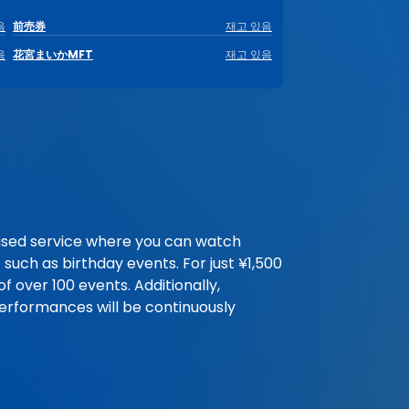
음
前売券
재고 있음
음
花宮まいかMFT
재고 있음
sed service where you can watch
 such as birthday events. For just ¥1,500
f over 100 events. Additionally,
 performances will be continuously