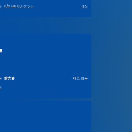
음
8/2 BBQチケット
매진
6
음
前売券
재고 있음
음