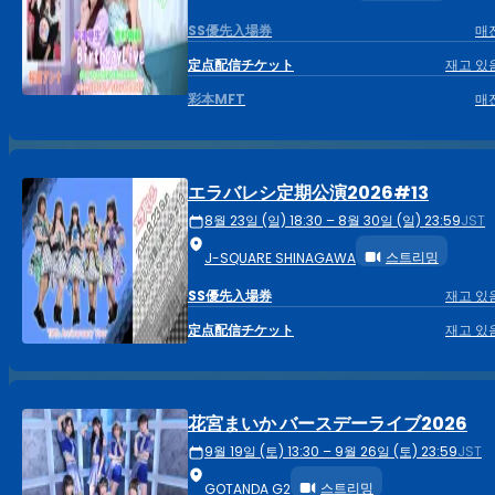
SS優先入場券
매
定点配信チケット
재고 있
彩本MFT
매
エラバレシ定期公演2026#13
8월 23일 (일) 18:30 – 8월 30일 (일) 23:59
JST
스트리밍
J-SQUARE SHINAGAWA
SS優先入場券
재고 있
定点配信チケット
재고 있
花宮まいか バースデーライブ2026
9월 19일 (토) 13:30 – 9월 26일 (토) 23:59
JST
스트리밍
GOTANDA G2