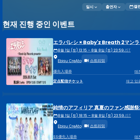
캘
일시
출연자
현재 진행 중인 이벤트
エラバレシ × Baby'z Breath 2マン
8월 1일 (토) 13:15 – 8월 8일 (토) 23:59
JST
스트리밍
Ebisu CreAto
優先入場券
매
定点配信チケット
재고 있
純情のアフィリア 真夏のファン感謝祭2
8월 1일 (토) 18:15 – 8월 8일 (토) 23:59
JST
스트리밍
Ebisu CreAto
SS優先入場券
매