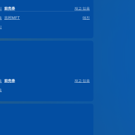
진
前売券
재고 있음
음
吉村MFT
매진
진
음
前売券
재고 있음
음