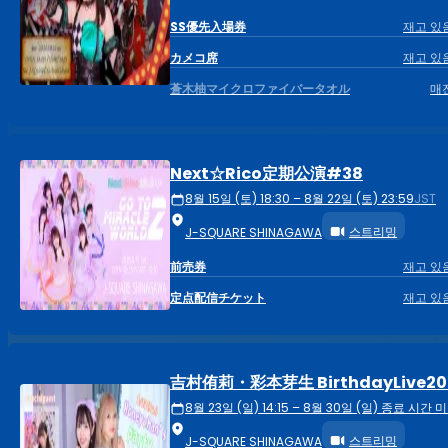
SS優先入場券
재고 있
カメコ席
재고 있
蒼木柚マイクロファイバータオル
매
Next☆Rico定期公演#38
8월 15일 (토) 18:30 – 8월 22일 (토) 23:59
JST
스트리밍
J-SQUARE SHINAGAWA
前売券
재고 있
定点配信チケット
재고 있
吉村侑莉・彩本芽生 BirthdayLive20
8월 23일 (일) 14:15 – 8월 30일 (일) 종료 시간 
스트리밍
J-SQUARE SHINAGAWA