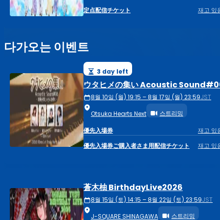
定点配信チケット
재고 있
다가오는 이벤트
3 day left
ウタヒメの集い Acoustic Sound#0
8월 10일 (월) 19:15 – 8월 17일 (월) 23:59
JST
스트리밍
Otsuka Hearts Next
優先入場券
재고 있
優先入場券ご購入者さま用配信チケット
재고 있
蒼木柚 BirthdayLive2026
8월 15일 (토) 14:15 – 8월 22일 (토) 23:59
JST
스트리밍
J-SQUARE SHINAGAWA