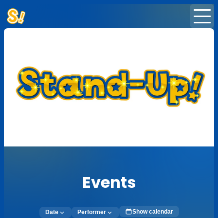
Home
Events
News
Subscription
Newsletter
Events
Show calendar
Date
Performer