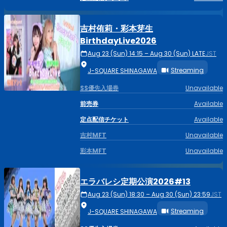
吉村侑莉・彩本芽生
BirthdayLive2026
Aug 23 (Sun) 14:15 – Aug 30 (Sun) LATE
JST
Streaming
J-SQUARE SHINAGAWA
SS優先入場券
Unavailable
前売券
Available
定点配信チケット
Available
吉村MFT
Unavailable
彩本MFT
Unavailable
エラバレシ定期公演2026#13
Aug 23 (Sun) 18:30 – Aug 30 (Sun) 23:59
JST
Streaming
J-SQUARE SHINAGAWA