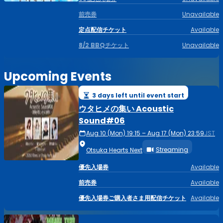
前売券
Unavailable
定点配信チケット
Available
8/2 BBQチケット
Unavailable
Upcoming Events
3 days left until event start
ウタヒメの集い Acoustic
Sound#06
Aug 10 (Mon) 19:15 – Aug 17 (Mon) 23:59
JST
Streaming
Otsuka Hearts Next
優先入場券
Available
前売券
Available
優先入場券ご購入者さま用配信チケット
Available