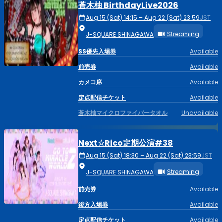
蒼木柚 BirthdayLive2026
Aug 15 (Sat) 14:15 – Aug 22 (Sat) 23:59
JST
Streaming
J-SQUARE SHINAGAWA
SS優先入場券
Available
前売券
Available
カメコ席
Available
定点配信チケット
Available
蒼木柚マイクロファイバータオル
Unavailable
Next☆Rico定期公演#38
Aug 15 (Sat) 18:30 – Aug 22 (Sat) 23:59
JST
Streaming
J-SQUARE SHINAGAWA
前売券
Available
後方入場券
Available
定点配信チケット
Available