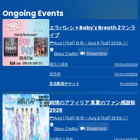
Ongoing Events
エラバレシ × Baby'z Breath 2マンラ
イブ
Aug 1 (Sat) 13:15 – Aug 8 (Sat) 23:59
JST
Streaming
Ebisu CreAto
優先入場券
Unavailable
前売券
Unavailable
定点配信チケット
Available
純情のアフィリア 真夏のファン感謝祭
2026
Aug 1 (Sat) 18:15 – Aug 8 (Sat) 23:59
JST
Streaming
Ebisu CreAto
SS優先入場券
Unavailable