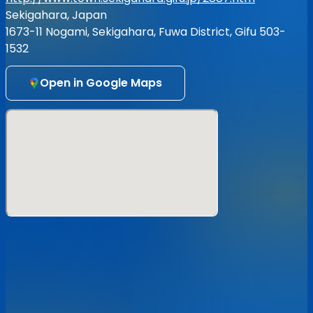
受注生産グッズ
Sekigahara, Japan
純情サマー、急接近。マフラータオル
1673-11 Nogami, Sekigahara, Fuwa District, Gifu 503-
【価格】¥3,000
1532
【サイズ】1100mm x 200mm
【受注期間】2026/6/28 23:59まで
※7/19,20開催のSEKIGAHARA IDOL WARS 2026 -
関ケ原唄
Open in Google Maps
姫合戦
-会場での受け渡しになります
※特典券1枚付き
※マイクロファイバー素材の商品となります
※
受注生産のため、ご購入後のキャンセル・変更・返金など
には応じかねます