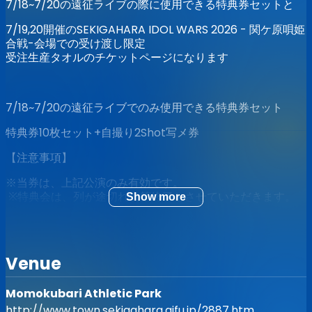
7/18~7/20の遠征ライブの際に使用できる特典券セットと
7/19,20開催のSEKIGAHARA IDOL WARS 2026 -
関ケ原唄姫
合戦
-会場での受け渡し限定
受注生産タオルのチケットページになります
7/18~7/20の遠征ライブでのみ使用できる特典券セット
特典券10枚セット+自撮り2Shot写メ券
【注意事項】
※当券は、上記公演のみ有効です。
※特典会は、列が途切れ次第終了とさせていただきます。
Show more
※やむをえない事情により急遽出演者・イベント内容の変
更等がある場合がございます。
※イベント当日はスタッフの指示に従っていただきます
Venue
様、宜しくお願い致します。
※当チケットは如何なる理由においても再発行致しませ
ん。
Momokubari Athletic Park
http://www.town.sekigahara.gifu.jp/2887.htm