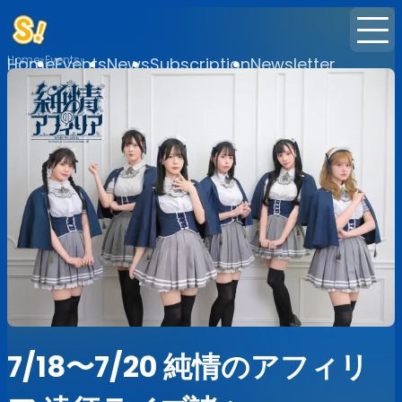
Home
Events
Home
Events
News
Subscription
Newsletter
7/18〜7/20 純情のアフィリ