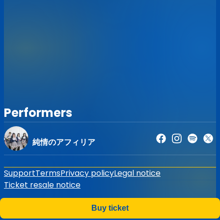
Performers
純情のアフィリア
Support
Terms
Privacy policy
Legal notice
Ticket resale notice
©
Zaiko
K.K.
•
All Rights Reserved
Buy ticket