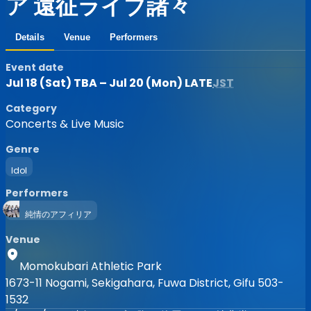
ア 遠征ライブ諸々
Details
Venue
Performers
Event date
Jul 18 (Sat) TBA – Jul 20 (Mon) LATE
JST
Category
Concerts & Live Music
Genre
Idol
Performers
純情のアフィリア
Venue
Momokubari Athletic Park
1673-11 Nogami, Sekigahara, Fuwa District, Gifu 503-
1532