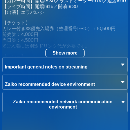
【カレー時間】開店18:30／ラストオーダー19:00／退店19:10
【ライブ時間】開場19:15／開演19:30
【出演】エラバレシ
【チケット】
カレー付きSS優先入場券（整理番号1〜10）：10,500円
前売券：4,000円
当日券：4,500円
※ご入場には別途ドリンク代が必要です。
Show more
【カレー】
西愛花プロデュース「あいかの今日も一日おつカレー様で
Important general notes on streaming
す！2026にこにこ」カレー：900円
※SS優先入場券は西愛花プロデュース「あいかの今日も一日
おつカレー様です！2026にこにこ」カレー付き。
Zaiko recommended device environment
※西愛花プロデュース「あいかの今日も一日おつカレー様で
す！2026にこにこ」カレーは事前販売のみとなります。当
日販売はございません。
Zaiko recommended network communication
※西愛花プロデュース「あいかの今日も一日おつカレー様で
environment
す！2026にこにこ」カレーチケットでは、ライブはご覧頂
けません。
【メンバーへのまかないチケット】