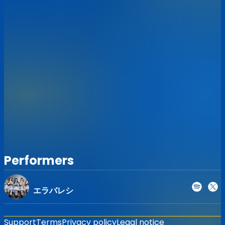
・終演後の提供に関しましては、21:15ラストオーダーとさせ
ていただきます
・お客様がカレーが辛いと激怒してお帰りになりましても伝
説とはなりませんので、予めご了承ください
【受注生産限定GOODS!!】
西愛花バースデー2026マイクロファイバータオル
事前予約頂いた方限定のグッズとなります。
お見逃しなく！！
【受注期間】〜6/10 23:59
【価格】¥4,000
【サイズ】900mm x 400mm
※※デザインは少々お待ちください！
Performers
※受渡は6/22、大塚Hearts Nextのみとなります
※バースデーライブ当日にお使い頂ける特典券1枚付き
※コンビニ決済は、予告なく終了となる場合がございます
エラバレシ
発送ご希望の方はSTORESにて!!
https://stand-up-records.stores.jp
Support
Terms
Privacy policy
Legal notice