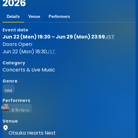
2026
Details
Venue
Performers
Event date
Jun 22 (Mon) 19:30 – Jun 29 (Mon) 23:59
JST
Doors Open:
Jun 22 (Mon) 18:30
JST
Category
Concerts & Live Music
Genre
Idol
Performers
エラバレシ
Venue
Otsuka Hearts Next