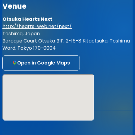
神崎しほ・まかないカレー(上限1)：900円
Venue
本木瞳・まかないカレー(上限1)：900円
西愛花・まかないカレー(上限1)：900円
みるもめる・まかないカレー(上限1)：900円
Otsuka Hearts Next
愛乃える・まかないカレー(上限1)：900円
http://hearts-web.net/next/
Toshima, Japan
【配信】
Baroque Court Otsuka B1F, 2-16-8 Kitaotsuka, Toshima
定点配信チケット：¥1,000
※アーカイブは6/29 23:59までご視聴頂けます。
Ward, Tokyo 170-0004
[券売情報]
Open in Google Maps
2026/5/17 22:00〜 整理番号ランダムにて販売開始
【カレーのご提供に関しまして】
・SSチケット、カレーチケットはイベント当日のみ有効で
す
・SSチケット、カレーチケットをお持ちのお客様に、
18:30〜ロビーを開放致します
・ライブ時間中のカレーの提供は行なっておりません
・終演後の提供も可能ですが、カレーを持っての特典会参加
は不可、特典会は列が途切れ次第終了となりますのでご注意
ください