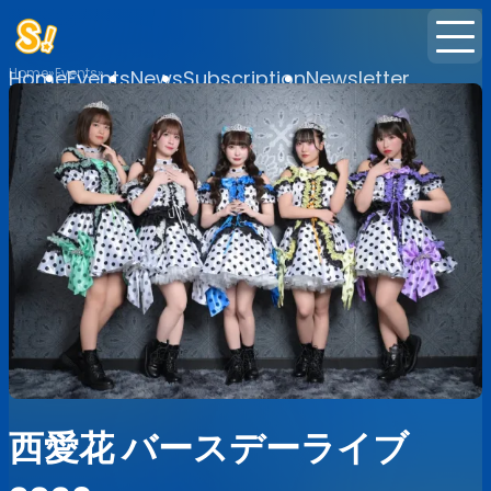
Home
Events
Home
Events
News
Subscription
Newsletter
西愛花 バースデーライブ