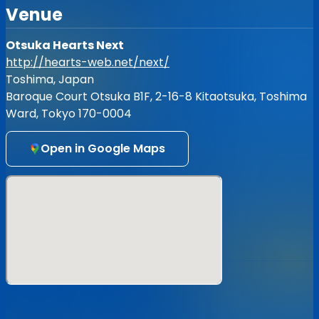
迷惑行為があった場合など、
Venue
イベントの一時中断、中止もしくはご退場頂く場合がござ
います。
その際もチケット代金の返金などには応じられませんので
Otsuka Hearts Next
予めご了承ください。
http://hearts-web.net/next/
Toshima, Japan
◆チケットの購入後は、出演アーティストの変更やキャンセ
Baroque Court Otsuka B1F, 2-16-8 Kitaotsuka, Toshima
ルが発生した場合でも、チケットの変更、キャンセル、返金
などの依頼には対応致しかねますのでご了承ください。
Ward, Tokyo 170-0004
◆上記ライブ中の注意事項でございますが、イベント当日の
Open in Google Maps
情勢により変更させて頂く場合もございます。