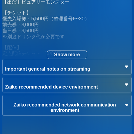
【出演】ピュアリーモンスター
【チケット】
優先入場券：5,500円（整理番号1〜30）
前売券：3,000円
当日券：3,500円
※別途ドリンク代が必要です
【配信】
定点配信チケット：1,000円
Show more
【券売情報】
Important general notes on streaming
2026/5/17 21:00 整理番号先着順にて販売開始
【注意事項】
Zaiko recommended device environment
・モッシュ／リフト／ダイブなどの危険行為は禁止致しま
す。
・ライブ中の撮影、録音、録画は禁止致します。
Zaiko recommended network communication
・会場内でのお客さま同士でのトラブル、怪我、機器の破
environment
損、盗難などがあった際も、主催者ならびに会場は一切の責
任を負いません。
・その他、イベントスタッフの指示に従って頂けない場合、