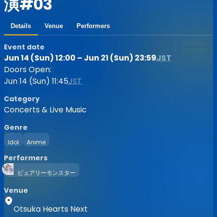
演#03
Details
Venue
Performers
Event date
Jun 14 (Sun) 12:00 – Jun 21 (Sun) 23:59
JST
Doors Open:
Jun 14 (Sun) 11:45
JST
Category
Concerts & Live Music
Genre
Idol
Anime
Performers
ピュアリーモンスター
Venue
Otsuka Hearts Next