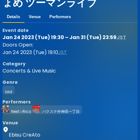
ょめ ツーマンライブ
Details
Venue
Performers
Event date
Jan 24 2023 (Tue) 19:30 – Jan 31 (Tue) 23:59
JST
Doors Open:
Jan 24 2023 (Tue) 19:10
JST
Category
Concerts & Live Music
Genre
Idol
Performers
Next☆Rico
バクステ外神田一丁目
Venue
Ebisu CreAto