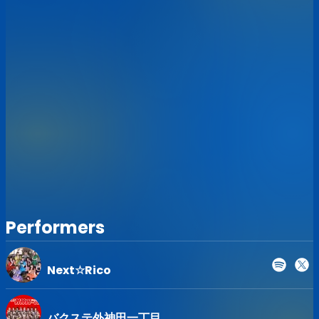
▼当ライブでは、「マスク着用必須」とさせていただきま
す。
▼下記に当てはまる方は当日の来場をお控え頂けますよう、
お願い申し上げます。
①発熱、咳、下痢、だるさ、味覚障害、嗅覚障害等、体調に
異変がある方
②新型コロナウイルス感染症の陽性と判明した方との濃厚接
触がある方、同居家族や身近な知人の感染が疑われる方、
過去14日以内に政府から入国制限、入国後の観察期間を必要
とされている国・地域等への渡航及び当該国・地域の在住者
との濃厚接触がある方
③5日以内に平熱を超える発熱をされた方
④来場時の検温で37.2°C以上の発熱が確認された方
⑤マスク無着用の方
⑥持病のある方は感染した際の重症化リスクが高いことか
Performers
ら、より慎重に検討をお願いします。
▼ご来場の皆様への当日会場でのお願い
●入待ち、出待ちはお控えいただきますようお願いします。
Next☆Rico
●お客様同士の接触はお控えいただくようご協力ください。
●場内における鳴り物の利用、及び会話、大声による発声は
お控えいただきますようお願いします。
バクステ外神田一丁目