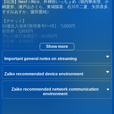
【出演】Next☆Rico、外神田いっちょめ（堀内華央理、小
嶋愛奈、瀬戸山さくら、東城陽葵、石川不二夏、矢田喜多、
すずみあすか、藤田愛純）
【チケット】
SS優先入場券(整理番号1〜15)：7,000円
前売券：2,800円
プレス席(7名限定)：10,000円
当日券：4,000円
別途ドリンク代が必要です。
Show more
【配信】
Important general notes on streaming
定点配信チケット：1,000円
※アーカイブは1/31 23:59までご覧いただけます
Zaiko recommended device environment
【プレス席に関して】
★開演から終演まで、全編にわたり撮影が可能です！
★撮影エリアは、恵比寿CreAto後方2段目を開放！
Zaiko recommended network communication
ステージはFL+520mm、撮影エリアはFL+320mm、ステ
environment
ージ〜撮影エリアは約6500mmとなります
★撮影したデータは、各グループのハッシュタグをつけて、
SNSにアップロードが可能です！
[注意事項]