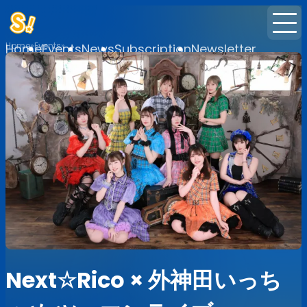
Home
Events
Home
Events
News
Subscription
Newsletter
Next☆Rico × 外神田いっち