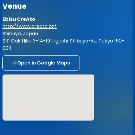
・撮影は静止画のみとなります
Venue
・撮影したデータの商用利用はできません
・一律、電源はお貸し致しません
Ebisu CreAto
・主催者が指定した撮影エリア以外での撮影はできません
・撮影エリアと一般エリアの行き来、場内での撮影PASSの
http://www.creato.bz/
譲渡は禁止致します
Shibuya, Japan
・踏み台、ステップなどの使用は禁止致します
B1F Oak Hills, 3-14-19 Higashi, Shibuya-ku, Tokyo 150-
・照明へのご要望、一般エリアのお客さまへのご要望などは
0011
お受けできません
・お客様同士のトラブル、機材の紛失・破損など、主催者で
は責任を負いかねますのであらかじめご了承ください
Open in Google Maps
・その他、他のお客様へご迷惑となる行為はご遠慮ください
・当日はイベントスタッフの指示に従って頂けますよう、ご
協力をお願い致します
【券売情報】
2023.1.14 12:00 整理番号ランダムにて販売開始
【注意事項】