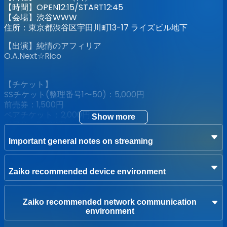
【時間】OPEN12:15/START12:45
【会場】渋谷WWW
住所：東京都渋谷区宇田川町13-17 ライズビル地下
【出演】純情のアフィリア
O.A.Next☆Rico
【チケット】
SSチケット(整理番号1〜50)：5,000円
前売券：1,500円
ペアチケット：2,000円
Show more
当日券：2,500円
※別途ドリンク代が必要となります
Important general notes on streaming
※ペアチケットは1枚で2名様まで入場可能。2名同時入場の
み。別々の入場はできません
Zaiko recommended device environment
[入場順]
SSチケット → 前売券 → ペアチケット → 当日券
【配信】
Zaiko recommended network communication
視聴チケット：1,000円
environment
※アーカイブは7/16 23:59までご覧頂けます