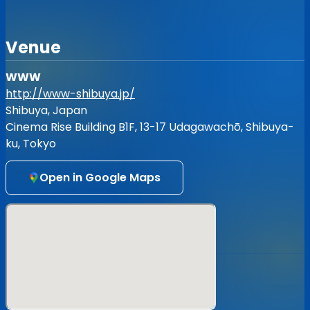
【券売情報】
2023/6/4 21:00〜 整理番号ランダムにて券売開始
Venue
【注意事項】
WWW
◆ ◆ ◆ ◆ ◆
http://www-shibuya.jp/
5/8を持ちまして「新型コロナウイルス感染症対策の基本的
Shibuya, Japan
対処方針」は廃止となっておりますが、
当ライブに関しましては、「マスク着用」に引き続きご協力
Cinema Rise Building B1F, 13-17 Udagawachō, Shibuya-
をお願い致します。
ku, Tokyo
◆ ◆ ◆ ◆ ◆
Open in Google Maps
・マスク着用での声出し可。
・モッシュ／リフト／ダイブなどの危険行為は禁止致しま
す。
・ライブ中の撮影、録音、録画は禁止致します。
・会場内でのお客さま同士でのトラブル、怪我、機器の破
損、盗難などがあった際も、主催者ならびに会場は一切の責
任を負いません。
・その他、イベントスタッフの指示に従って頂けない場合、
迷惑行為があった場合など、
イベントの一時中断、中止もしくはご退場頂く場合がござ