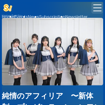
Home
Events
Home
Events
News
Subscription
Newsletter
純情のアフィリア 〜新体