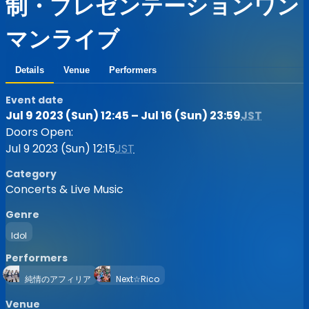
制・プレゼンテーションワン
マンライブ
Details
Venue
Performers
Event date
Jul 9 2023 (Sun) 12:45 – Jul 16 (Sun) 23:59
JST
Doors Open:
Jul 9 2023 (Sun) 12:15
JST
Category
Concerts & Live Music
Genre
Idol
Performers
純情のアフィリア
Next☆Rico
Venue