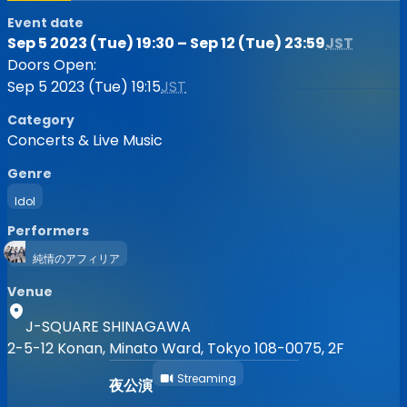
Event date
Sep 5 2023 (Tue) 19:30 – Sep 12 (Tue) 23:59
JST
Doors Open:
Sep 5 2023 (Tue) 19:15
JST
Category
Concerts & Live Music
Genre
Idol
Performers
純情のアフィリア
Venue
J-SQUARE SHINAGAWA
2-5-12 Konan, Minato Ward, Tokyo 108-0075, 2F
Streaming
夜公演