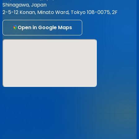
発送ご希望の方はSTORESにて!!
Shinagawa, Japan
https://stand-up-records.stores.jp
2-5-12 Konan, Minato Ward, Tokyo 108-0075, 2F
Open in Google Maps