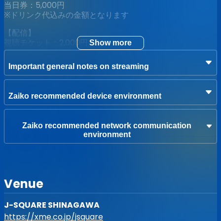
当日券：5,000円
※ドリンク代込みの金額となります
【配信】
視聴チケット：2,000円
Show more
※アーカイブは9/12 23:59までご覧頂けます
Important general notes on streaming
【券売情報】
2023.8.19 11:00 先着(整理番号ランダム)にて販売開始
Zaiko recommended device environment
【受注生産限定GOODS!!】
事前予約頂いた方限定のグッズとなります。
Zaiko recommended network communication
お見逃しなく！！
environment
・マイクロファイバータオル
[受注期間] 〜8/29 23:59
[サイズ] 900mm x 400mm
[価格] ¥4,000
Venue
※ライブ当日にお使い頂ける特典券1枚付き
※※受渡は9/5、品川J-SQUAREのみとなります
※※コンビニ決済は、予告なく終了となる場合がございます
J-SQUARE SHINAGAWA
https://xme.co.jp/jsquare