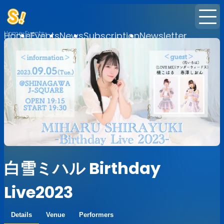
Home
Events
Home
Events
News
Subscription
Newsletter
白雪ミハル Birthday
Live2023
Details
Venue
Performers