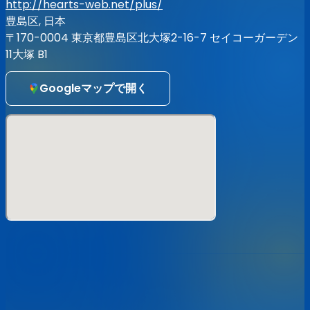
【受注期間】〜4/14 23:59
http://hearts-web.net/plus/
【価格】¥4,000
豊島区, 日本
【サイズ】900mm x 400mm
〒170-0004 東京都豊島区北大塚2-16-7 セイコーガーデン
※※デザインは少々お待ちください！
11大塚 B1
※受渡は4/26、大塚Hearts+のみとなります
※バースデーライブ当日にお使い頂ける特典券1枚付き
Googleマップで開く
※コンビニ決済は、予告なく終了となる場合がございます
発送ご希望の方はSTORESにて!!
https://stand-up-records.stores.jp
【注意事項】
・モッシュ／リフト／ダイブなどの危険行為は禁止致しま
す。
・ライブ中の撮影、録音、録画は禁止致します。
・会場内でのお客さま同士でのトラブル、怪我、機器の破
損、盗難などがあった際も、主催者ならびに会場は一切の責
任を負いません。
・その他、イベントスタッフの指示に従って頂けない場合、
迷惑行為があった場合など、
イベントの一時中断、中止もしくはご退場頂く場合がござ