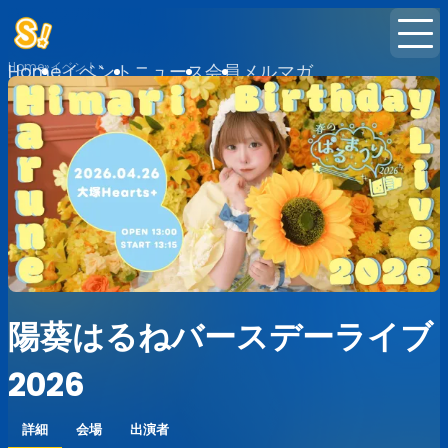
Home
イベント
Home
イベント
ニュース
会員
メルマガ
陽葵はるねバースデーライブ
2026
詳細
会場
出演者