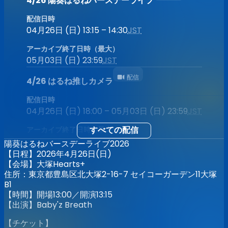
4/26 陽葵はるねバースデーライブ
配信日時
04月26日 (日) 13:15 – 14:30
JST
アーカイブ終了日時（最大）
05月03日 (日) 23:59
JST
配信
4/26 はるね推しカメラ
配信日時
04月26日 (日) 18:00 – 05月03日 (日) 23:59
JST
アーカイブ終了日時（最大）
すべての配信
05月03日 (日) 23:59
JST
陽葵はるねバースデーライブ2026
【日程】2026年4月26日(日)
【会場】大塚Hearts+
住所：東京都豊島区北大塚2-16-7 セイコーガーデン11大塚
B1
【時間】開場13:00／開演13:15
【出演】Baby'z Breath
【チケット】