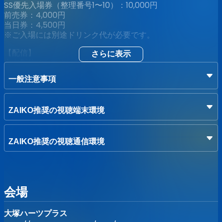
SS優先入場券（整理番号1〜10）：10,000円
前売券：4,000円
当日券：4,500円
※ご入場には別途ドリンク代が必要です。
【配信】
さらに表示
定点配信チケット：1,000円
陽葵はるね推しカメラ[アーカイブ]：2,000円
一般注意事項
※アーカイブは5/3 23:59までご視聴頂けます。
※推しカメラ[アーカイブ]の生配信はございません。4/27
昼頃の公開を予定しています。
ZAIKO推奨の視聴端末環境
※推しカメラ[アーカイブ]とは、はるね中心のカメラワーク
によるアーカイブ映像です。
【券売情報】
ZAIKO推奨の視聴通信環境
2026/2/17 21:00 整理番号ランダムにて販売開始
【受注生産限定GOODS!!】
・陽葵はるね マイクロファイバータオル
会場
事前予約頂いた方限定のグッズとなります。
お見逃しなく！！
大塚ハーツプラス