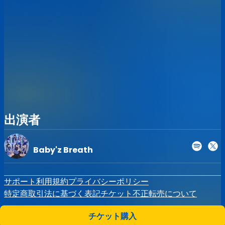
います。
その際もチケット代金の返金などには応じられませんので
予めご了承ください。
◆チケットの購入後は、出演アーティストの変更やキャンセ
ルが発生した場合でも、チケットの変更、キャンセル、返金
などの依頼には対応致しかねますのでご了承ください。
◆上記ライブ中の注意事項でございますが、イベント当日の
情勢により変更させて頂く場合もございます。
出演者
Baby'z Breath
サポート
利用規約
プライバシーポリシー
特定商取引法に基づく表記
チケット不正転売について
チケット購入
©
Zaiko
K.K.
•
無断複写・転載を禁じます。