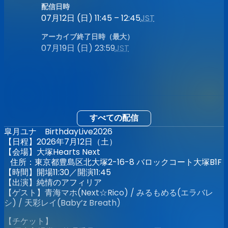
配信日時
07月12日 (日) 11:45 – 12:45
JST
アーカイブ終了日時（最大）
07月19日 (日) 23:59
JST
すべての配信
皐月ユナ BirthdayLive2026
【日程】2026年7月12日（土）
【会場】大塚Hearts Next
住所：東京都豊島区北大塚2-16-8 バロックコート大塚B1F
【時間】開場11:30／開演11:45
【出演】純情のアフィリア
【ゲスト】青海マホ(Next☆Rico) / みるもめる(エラバレ
シ) / 天彩レイ(Baby’z Breath)
【チケット】