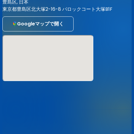
豊島区, 日本
※バースデーライブ当日にお使い頂ける特典券1枚付き
東京都豊島区北大塚2-16-8 バロックコート大塚B1F
※コンビニ決済は、予告なく終了となる場合がございます
発送ご希望の方はSTORESにて!!
https://stand-up-records.stores.jp
Googleマップで開く
【注意事項】
・モッシュ／リフト／ダイブなどの危険行為は禁止致しま
す。
・ライブ中の撮影、録音、録画は禁止致します。
・会場内でのお客さま同士でのトラブル、怪我、機器の破
損、盗難などがあった際も、主催者ならびに会場は一切の責
任を負いません。
・その他、イベントスタッフの指示に従って頂けない場合、
迷惑行為があった場合など、
イベントの一時中断、中止もしくはご退場頂く場合がござ
います。
その際もチケット代金の返金などには応じられませんので
予めご了承ください。
◆チケットの購入後は、出演アーティストの変更やキャンセ
ルが発生した場合でも、チケットの変更、キャンセル、返金