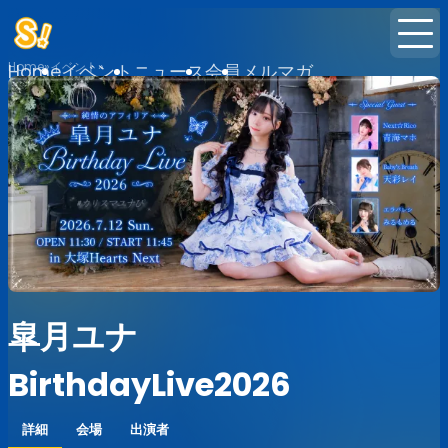
Home
イベント
Home
イベント
ニュース
会員
メルマガ
皐月ユナ
BirthdayLive2026
詳細
会場
出演者