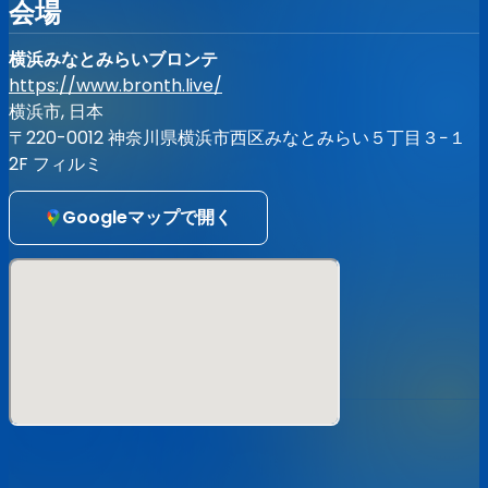
①発熱、咳、下痢、だるさ、味覚障害、嗅覚障害等、体調に
会場
異変がある方
②新型コロナウイルス感染症の陽性と判明した方との濃厚接
横浜みなとみらいブロンテ
触がある方、同居家族や身近な知人の感染が疑われる方、
https://www.bronth.live/
過去14日以内に政府から入国制限、入国後の観察期間を必要
とされている国・地域等への渡航及び当該国・地域の在住者
横浜市, 日本
との濃厚接触がある方
〒220-0012 神奈川県横浜市西区みなとみらい５丁目３−１
③5日以内に平熱を超える発熱をされた方
2F フィルミ
④来場時の検温で37.2°C以上の発熱が確認された方
⑤マスク無着用の方
Googleマップで開く
⑥持病のある方は感染した際の重症化リスクが高いことか
ら、より慎重に検討をお願いします。
▼ご来場の皆様への当日会場でのお願い
●入待ち、出待ちはお控えいただきますようお願いします。
●お客様同士の接触はお控えいただくようご協力ください。
●場内における鳴り物の利用、及び会話、大声による発声は
お控えいただきますようお願いします。
●場内、ロビーでのご歓談も自粛をお願いいたします。
●会場側が要請するルールやマナーを遵守できない場合はご
退場いただく場合もございます。
●入場口に手指用のアルコール消毒液を設置いたします。消
毒の徹底をお願いいたします。