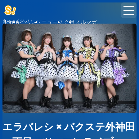
Home
イベント
Home
イベント
ニュース
会員
メルマガ
エラバレシ × バクステ外神田