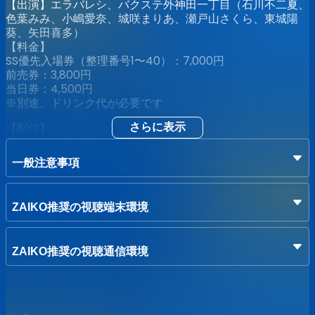
【出演】エラバレシ、バクステ外神田一丁目（石川不二夏、
色葉みみ、小嶋愛奈、城咲まりあ、瀬戸山さくら、東城陽
葵、矢田喜多）
【料金】
SS優先入場券（整理番号1〜40）：7,000円
前売券：3,800円
当日券：4,500円
※別途、ドリンク代が必要です
【配信】
さらに表示
視聴チケット：2,000円
※アーカイブは12/4 23:59までご覧いただけます。
一般注意事項
[券売情報]
2022/11/7 21:00 整理番号ランダムにて販売開始
ZAIKO推奨の視聴端末環境
【注意事項】
▼当ライブでは、「マスク着用必須」とさせていただきま
ZAIKO推奨の視聴通信環境
す。
▼下記に当てはまる方は当日の来場をお控え頂けますよう、
お願い申し上げます。